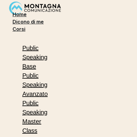
Home
Dicono di me
Corsi
Public
Speaking
Base
Public
Speaking
Avanzato
Public
Speaking
Master
Class