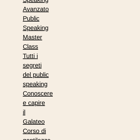
Avanzato
Public
Speaking
Master
Class
Tutti i
segreti
del public
speaking
Conoscere
e capire
il
Galateo
Corso di