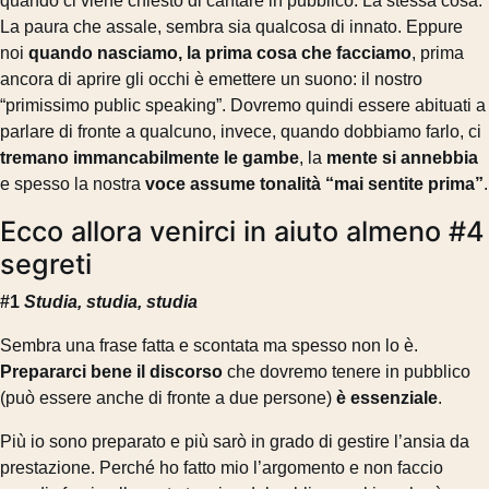
quando ci viene chiesto di cantare in pubblico. La stessa cosa.
La paura che assale, sembra sia qualcosa di innato. Eppure
noi
quando nasciamo, la prima cosa che facciamo
, prima
ancora di aprire gli occhi è emettere un suono: il nostro
“primissimo public speaking”. Dovremo quindi essere abituati a
parlare di fronte a qualcuno, invece, quando dobbiamo farlo, ci
tremano immancabilmente le gambe
, la
mente si annebbia
e spesso la nostra
voce assume tonalità “mai sentite prima”
.
Ecco allora venirci in aiuto almeno #4
segreti
#1
Studia, studia, studia
Sembra una frase fatta e scontata ma spesso non lo è.
Prepararci bene il discorso
che dovremo tenere in pubblico
(può essere anche di fronte a due persone)
è essenziale
.
Più io sono preparato e più sarò in grado di gestire l’ansia da
prestazione. Perché ho fatto mio l’argomento e non faccio