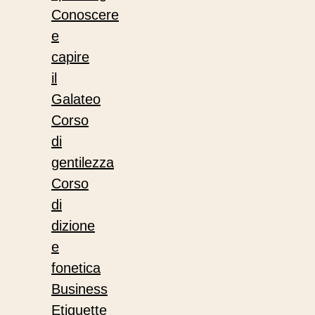
Conoscere
e
capire
il
Galateo
Corso
di
gentilezza
Corso
di
dizione
e
fonetica
Business
Etiquette