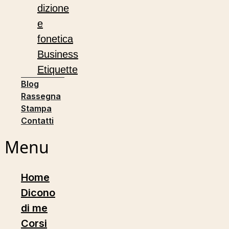
dizione
e
fonetica
Business
Etiquette
Blog
Rassegna
Stampa
Contatti
Menu
Home
Dicono
di me
Corsi