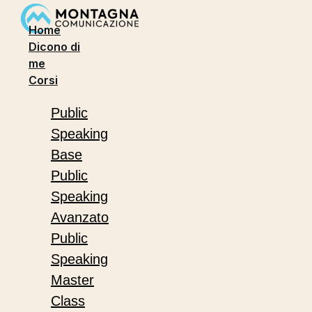
Home
Dicono di
me
Corsi
Public
Speaking
Base
Public
Speaking
Avanzato
Public
Speaking
Master
Class